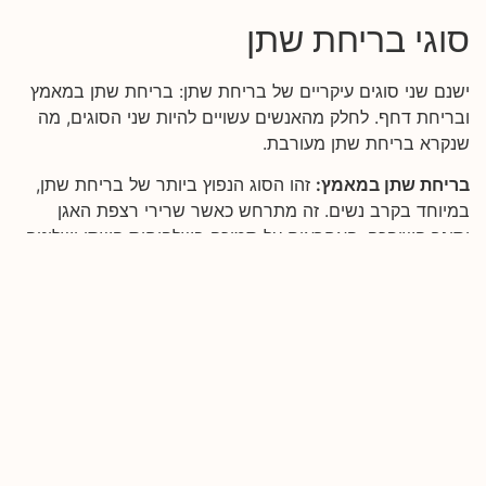
סוגי בריחת שתן
ישנם שני סוגים עיקריים של בריחת שתן: בריחת שתן במאמץ
ובריחת דחף. לחלק מהאנשים עשויים להיות שני הסוגים, מה
שנקרא בריחת שתן מעורבת.
בריחת שתן במאמץ:
זהו הסוג הנפוץ ביותר של בריחת שתן,
במיוחד בקרב נשים. זה מתרחש כאשר שרירי רצפת האגן
וסוגר השופכה, האחראים על תמיכה בשלפוחית ​​השתן ושליטה
בזרימת השתן, נחלשים או ניזוקים. זה יכול לקרות עקב הריון,
לידה, גיל המעבר, השמנת יתר, שיעול כרוני או גורמים אחרים
המפעילים לחץ ועומס על רצפת האגן. כאשר הלחץ בתוך הבטן
גובר, כמו בעת התעטשות, שיעול, צחוק, פעילות גופנית או
הרמת חפצים כבדים, השרירים והסוגר המוחלשים אינם יכולים
להחזיק את השתן וכמות שתן קטנה עד בינונית דולפת החוצה.
בריחת שתן בדחיפות (שלפוחית רגיזה):
סוג זה של בריחת
שתן ידוע גם בשם פעילות יתר של שלפוחית ​​השתן. היא